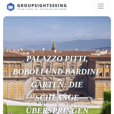
PALAZZO PITTI,
BOBOLI UND BARDINI-
GÄRTEN: DIE
SCHLANGE
ÜBERSPRINGEN