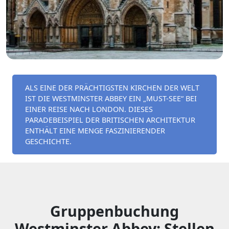
ALS EINE DER PRÄCHTIGSTEN KIRCHEN DER WELT
IST DIE WESTMINSTER ABBEY EIN „MUST-SEE“ BEI
EINER REISE NACH LONDON. DIESES
PARADEBEISPIEL DER BRITISCHEN ARCHITEKTUR
ENTHÄLT EINE MENGE FASZINIERENDER
GESCHICHTE.
Gruppenbuchung
Westminster Abbey: Stellen