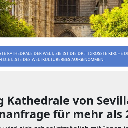
TE KATHEDRALE DER WELT, SIE IST DIE DRITTGRÖSSTE KIRCHE DER
 DIE LISTE DES WELTKULTURERBES AUFGENOMMEN.
athedrale von Sevilla:
nanfrage für mehr als 