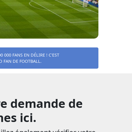
000 FANS EN DÉLIRE ! C'EST
D FAN DE FOOTBALL.
tre demande de
es ici.