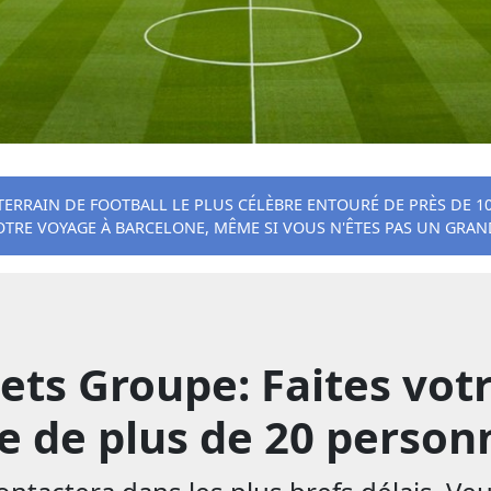
RAIN DE FOOTBALL LE PLUS CÉLÈBRE ENTOURÉ DE PRÈS DE 100 
RE VOYAGE À BARCELONE, MÊME SI VOUS N'ÊTES PAS UN GRAN
ets Groupe: Faites vo
 de plus de 20 personn