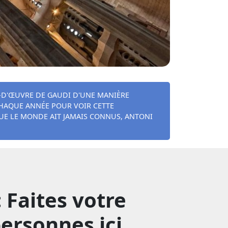
-D'ŒUVRE DE GAUDI D'UNE MANIÈRE
 CHAQUE ANNÉE POUR VOIR CETTE
UE LE MONDE AIT JAMAIS CONNUS, ANTONI
 Faites votre
ersonnes ici.