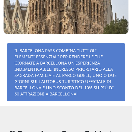
IL BARCELONA PASS COMBINA TUTTI GLI
ELEMENTI ESSENZIALI PER RENDERE LE TUE
GIORNATE A BARCELLONA UN'ESPERIENZA
INDIMENTICABILE. INGRESSO PRIORITARIO ALLA
SAGRADA FAMILIA E AL PARCO GÜELL, UNO O DUE
GIORNI SULL'AUTOBUS TURISTICO UFFICIALE DI
BARCELLONA E UNO SCONTO DEL 10% SU PIÙ DI
60 ATTRAZIONI A BARCELLONA!