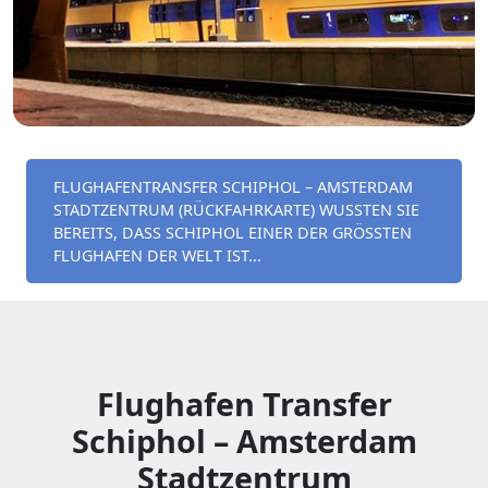
FLUGHAFENTRANSFER SCHIPHOL – AMSTERDAM
STADTZENTRUM (RÜCKFAHRKARTE) WUSSTEN SIE
BEREITS, DASS SCHIPHOL EINER DER GRÖSSTEN F
LUGHAFEN DER WELT IST...
Flughafen Transfer
Schiphol – Amsterdam
Stadtzentrum