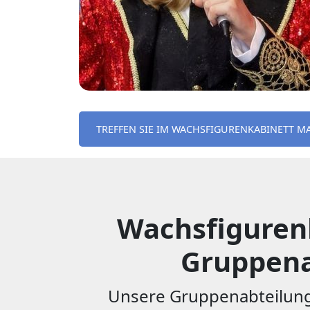
TREFFEN SIE IM WACHSFIGURENKABINETT M
Wachsfigurenk
Gruppena
Unsere Gruppenabteilung 