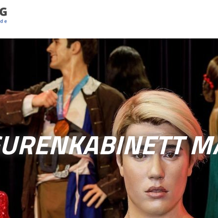
URENKABINETT M