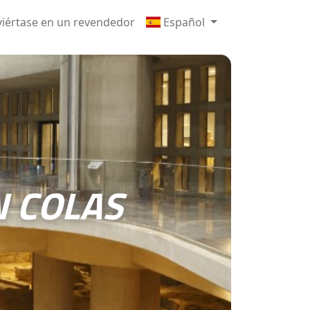
iértase en un revendedor
Español
N COLAS