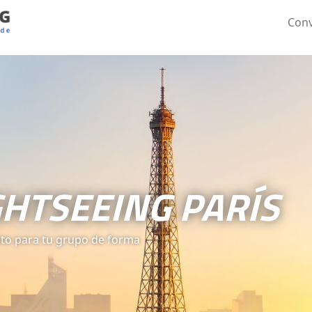
Conv
HTSEEING PARÍS
to para tu grupo de forma