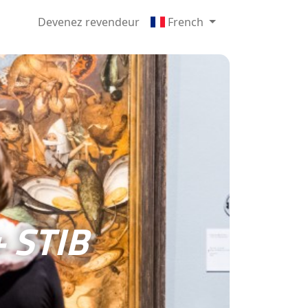
Devenez revendeur
French
 STIB