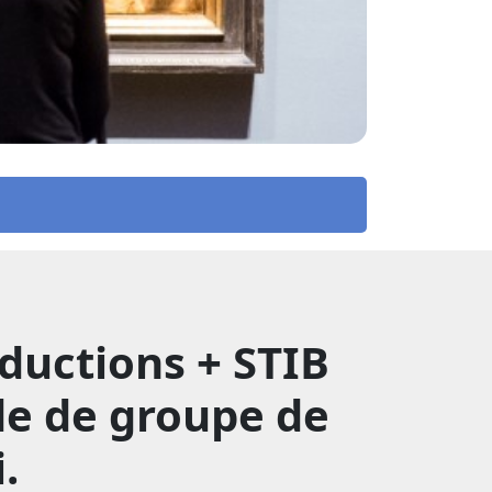
éductions + STIB
de de groupe de
.