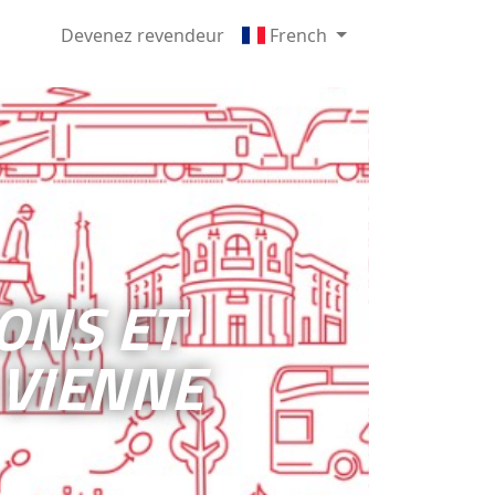
Devenez revendeur
French
IONS ET
VIENNE