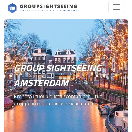
GROUP SIGHTSEEING
AMSTERDAM
Prenota i tuoi biglietti scontati per il tuo
gruppo in modo facile e sicuro online