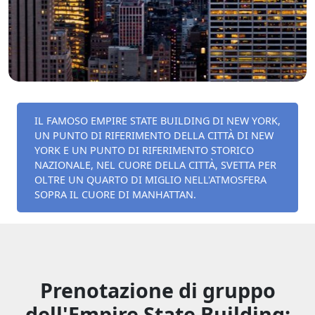
IL FAMOSO EMPIRE STATE BUILDING DI NEW YORK,
UN PUNTO DI RIFERIMENTO DELLA CITTÀ DI NEW
YORK E UN PUNTO DI RIFERIMENTO STORICO
NAZIONALE, NEL CUORE DELLA CITTÀ, SVETTA PER
OLTRE UN QUARTO DI MIGLIO NELL'ATMOSFERA
SOPRA IL CUORE DI MANHATTAN.
Prenotazione di gruppo
dell'Empire State Building: