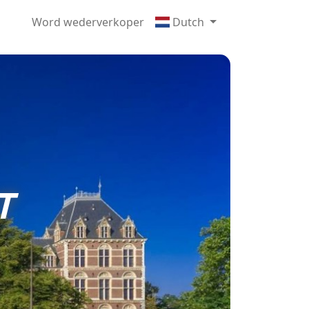
Word wederverkoper
Dutch
T