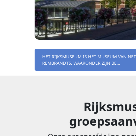
HET RIJKSMUSEUM IS HET MUSEUM VAN NED
REMBRANDTS, WAARONDER ZIJN BE...
Rijksmus
groepsaanv