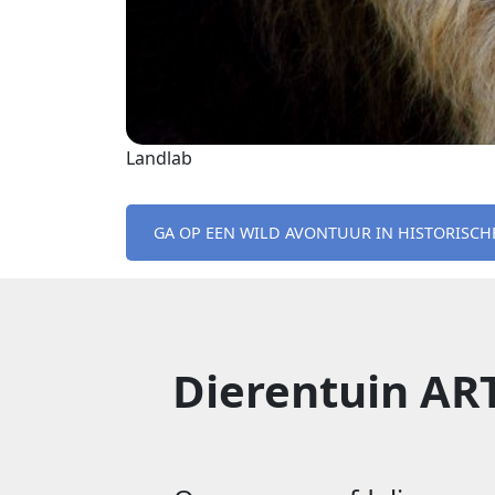
Landlab
GA OP EEN WILD AVONTUUR IN HISTORISCH
Dierentuin AR