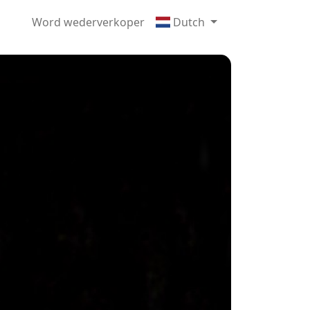
Word wederverkoper
Dutch