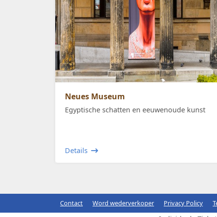
Neues Museum
Egyptische schatten en eeuwenoude kunst
Details
Contact
Word wederverkoper
Privacy Policy
T