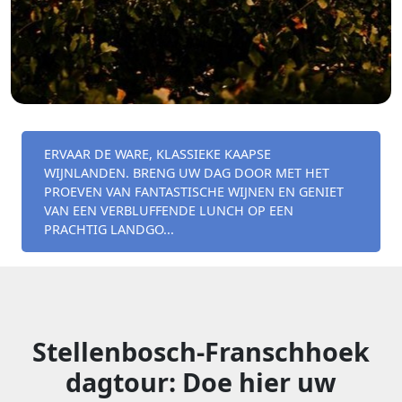
ERVAAR DE WARE, KLASSIEKE KAAPSE
WIJNLANDEN. BRENG UW DAG DOOR MET HET
PROEVEN VAN FANTASTISCHE WIJNEN EN GENIET
VAN EEN VERBLUFFENDE LUNCH OP EEN
PRACHTIG LANDGO...
Stellenbosch-Franschhoek
dagtour: Doe hier uw