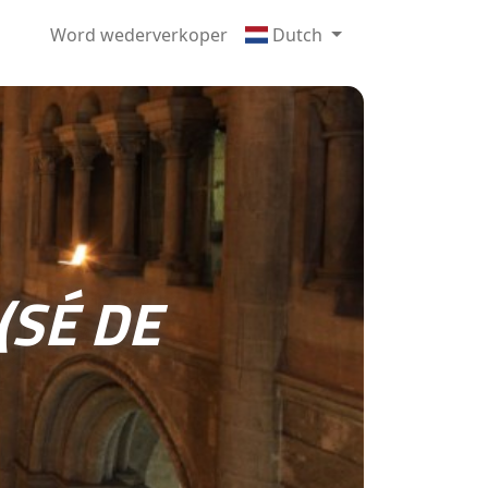
Word wederverkoper
Dutch
(SÉ DE