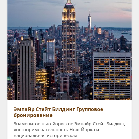
Эмпайр Стейт Билдинг Групповое
бронирование
Знаменитое нью-йоркское Эмпайр Стейт Билдинг,
достопримечательность Нью-Йорка и
национальная историческая