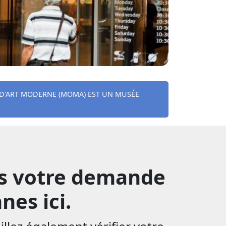
 D'ART MODERNE (MOMA) EST UN MUSÉE
es votre demande
nes ici.