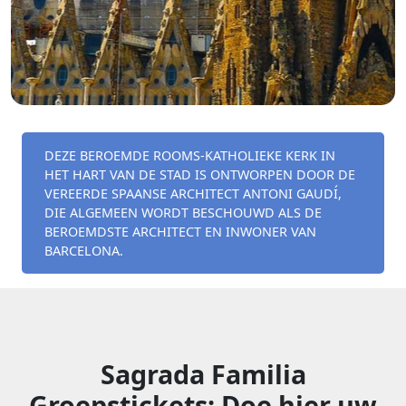
DEZE BEROEMDE ROOMS-KATHOLIEKE KERK IN
HET HART VAN DE STAD IS ONTWORPEN DOOR DE
VEREERDE SPAANSE ARCHITECT ANTONI GAUDÍ,
DIE ALGEMEEN WORDT BESCHOUWD ALS DE
BEROEMDSTE ARCHITECT EN INWONER VAN
BARCELONA.
Sagrada Familia
Groepstickets: Doe hier uw