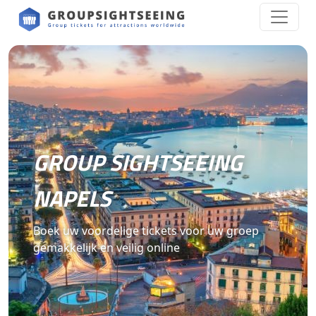
GROUP SIGHTSEEING
NAPELS
Boek uw voordelige tickets voor uw groep
gemakkelijk en veilig online