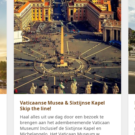
Vaticaanse Musea & Sixtijnse Kapel
Skip the line!
Haal alles uit uw dag door een bezoek te
brengen aan het adembenemende Vaticaan
Museum! Inclusief de Sixtijnse Kapel en
Michelangelo. Het Vaticaan Museum w...