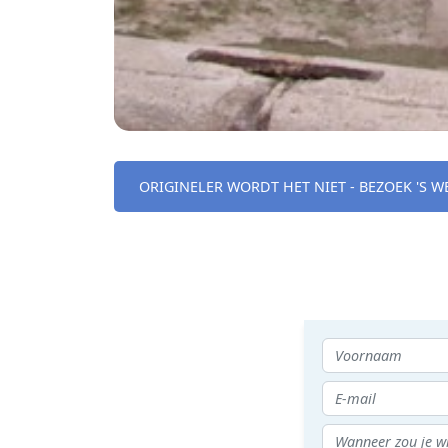
ORIGINELER WORDT HET NIET - BEZOEK 'S 