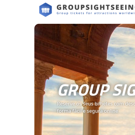
GROUP SI
Reserve os seus bilhetes com des
forma fácil e segura online